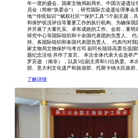
年一度的盛会。国家文物局副局长、中国古迹遗址
员会（简称“执委会”），研究国际古迹遗址理事会
地”“传统知识”“赋权社区”“保护工具”5个副主
和保护状况评估等重要工作的执行机构。为确保我
并开展了大量扎实、卓有成效的工作。会前，童明
研究中心等国际组织和十余国代表团的负责人、 
持。各国际组织和各国代表团负责人、 代表均对
家文物局文物保护与考古司 副司长陆琼高票当选国
题纪念活动 并作了发言。 本次全体代表大会选举
罗宾逊 （南非），以及5位副主席和12位执委。
部、意大利文化遗产和旅游部、托斯卡纳大区政府
了解详情