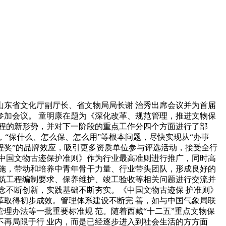
山东省文化厅副厅长、省文物局局长谢 治秀出席会议并为首届
参加会议。 童明康在题为《深化改革、规范管理，推进文物保
 程的新形势，并对下一阶段的重点工作分四个方面进行了部
，“保什么、怎么保、怎么用”等根本问题，尽快实现从“办事
工程奖”的品牌效应，吸引更多资质单位参与评选活动，接受全行
《中国文物古迹保护准则》作为行业最高准则进行推广，同时高
实施，带动和培养中青年骨干力量、行业带头团队，形成良好的
建筑工程编制要求、保养维护、竣工验收等相关问题进行交流并
理念不断创新，实践基础不断夯实。《中国文物古迹保 护准则》
革取得初步成效。管理体系建设不断完 善，如与中国气象局联
理办法等一批重要标准规 范。随着西藏“十二五”重点文物保
不再局限于行 业内，而是已经逐步进入到社会生活的方方面