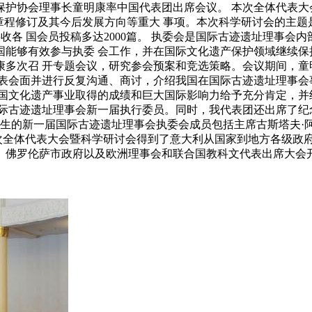
保护协会理事长童明康率中国代表团出席会议。 本次全体代表
章程修订及其今后发展方向等重大 事项。本次科学研讨会的主题是
题，共收各 国会员投稿多达2000篇。 执委会是国际古迹遗址理
国能够有效参与执委 会工作，并在国际文化遗产保护领域继续
康多次召 开专题会议，研究参会预案和竞选策略。会议期间，
代表会面并进行反复沟通、商讨，介绍我国在国际古迹遗址理事
我国文化遗产事业取得的成绩和巨大国际影响力给予充分肯定，
际古迹遗址理事会新一届执行委员。同时，我代表团还出席了纪念
产生的新一届国际古迹遗址理事会执委会成员包括主席古斯塔夫·
本次全体代表大会暨科学研讨会得到了意大利从国家到地方各级政
、佛罗伦萨市政府以及欧洲理事会和联合国教科文代表出席大会