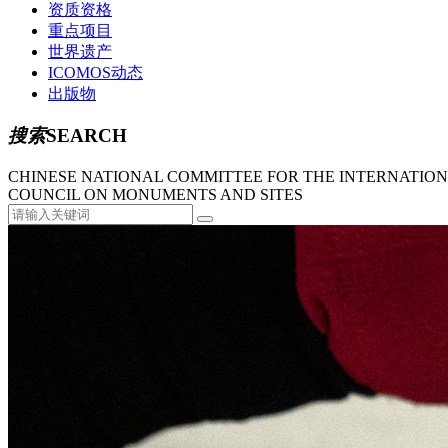
资质资格
重点项目
世界遗产
ICOMOS动态
出版物
搜索
SEARCH
CHINESE NATIONAL COMMITTEE FOR THE INTERNATIO
COUNCIL ON MONUMENTS AND SITES