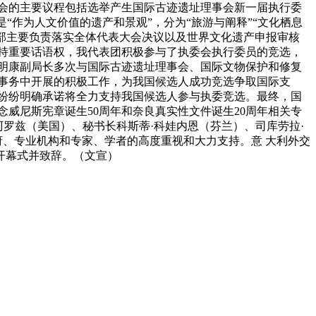
大会的主要议程包括选举产生国际古迹遗址理事会新一届执行委
“作为人文价值的遗产和景观”，分为“旅游与阐释”“文化栖息
事会内部主要负责落实全体代表大会决议以及世界文化遗产申报审核
保持重要话语权，我代表团积极参与了执委会执行委员的竞选，
童明康副局长多次与国际古迹遗址理事会、国际文物保护和修复
会事务中开展的积极工作，为我国候选人成功竞选争取国际支
并纷纷明确承诺将全力支持我国候选人参与执委竞选。最终，国
威尼斯宪章诞生50周年和奈良真实性文件诞生20周年相关专
阿罗兹（美国）、秘书长科斯蒂·科娃内恩（芬兰）、司库劳拉·
府、专业机构和专家、学者的高度重视和大力支持。意 大利外交
开幕式并致辞。（文宣）