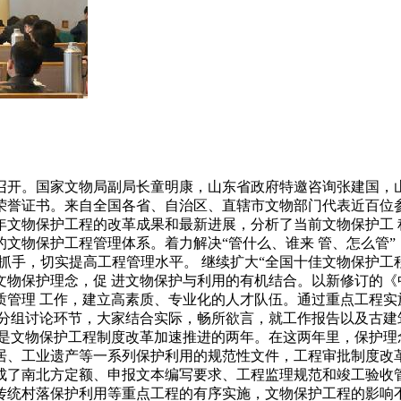
南召开。国家文物局副局长童明康，山东省政府特邀咨询张建国，
发荣誉证书。来自全国各省、自治区、直辖市文物部门代表近百位
年文物保护工程的改革成果和最新进展，分析了当前文物保护工
文物保护工程管理体系。着力解决“管什么、谁来 管、怎么管”
为抓手，切实提高工程管理水平。 继续扩大“全国十佳文物保护
文物保护理念，促 进文物保护与利用的有机结合。以新修订的
质管理 工作，建立高素质、专业化的人才队伍。通过重点工程
在分组讨论环节，大家结合实际，畅所欲言，就工作报告以及古
14年是文物保护工程制度改革加速推进的两年。在这两年里，保护
居、工业遗产等一系列保护利用的规范性文件，工程审批制度改
了南北方定额、申报文本编写要求、工程监理规范和竣工验收管
传统村落保护利用等重点工程的有序实施，文物保护工程的影响