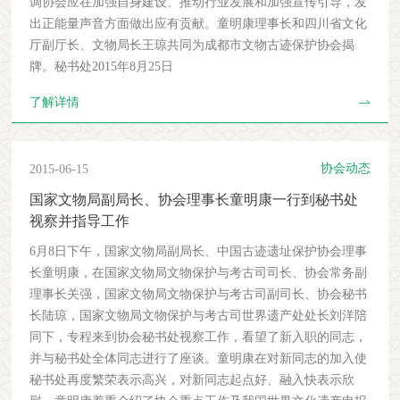
调协会应在加强自身建设、推动行业发展和加强宣传引导，发
所面临的大拆问题，也不是对文化遗产保护工作不重视，而是
出正能量声音方面做出应有贡献。童明康理事长和四川省文化
在重视之后保什么怎么保的问题，是理念和技术层面的问题。
厅副厅长、文物局长王琼共同为成都市文物古迹保护协会揭
正是从这个角度，我们高度评价本次博览会。比如长城保护工
牌。秘书处2015年8月25日
作。最近习近平总书记做了重要批示，指出长城保护还存在不
尽如人意的地方。实事求是地说，在各地经济建设过程中，地
了解详情
方各级政府和相关企、事业单位已经有了长城保护意识，大规
模破坏长城资源的情况已得到有效遏制。但在长城具体保护维
修工作中，还需要进一步端正思想，纠正一些错误的认识。一
协会动态
2015-06-15
些地方从发展旅游的角度出发，认为长城保护就是“再建长
国家文物局副局长、协会理事长童明康一行到秘书处
城”，一味强调恢复长城“雄伟、壮观”的所谓“历史原貌”，出现
视察并指导工作
借维修之名大搞重建，甚至臆造、假造长城的错误倾向，违背
了文物保护的基本原则。长城保护总体上还是应以现状保护
6月8日下午，国家文物局副局长、中国古迹遗址保护协会理事
与“重点维修”相结合的方式，强调日常维护，辅以补缺、加固
长童明康，在国家文物局文物保护与考古司司长、协会常务副
等措施，延缓其自然残损的速度。这类保护理念问题不仅存在
理事长关强，国家文物局文物保护与考古司副司长、协会秘书
于长城保护工作中，在其他建筑遗产的保护管理工作中也同样
长陆琼，国家文物局文物保护与考古司世界遗产处处长刘洋陪
存在，具有一定的普遍性。比如蜀道是一条由中国古代先民开
同下，专程来到协会秘书处视察工作，看望了新入职的同志，
凿的，体现着古代先民智慧，有着浓厚文化底蕴的文化线路，
并与秘书处全体同志进行了座谈。童明康在对新同志的加入使
是不折不扣的文化遗产，但地方政府目前将其定性为自然与文
秘书处再度繁荣表示高兴，对新同志起点好、融入快表示欣
化双遗产，这在认识上显然存在很大的偏差，如果不及时加以