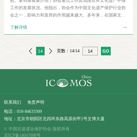
慰。童明康着重介绍了协会重点工作及我国世界文化遗产申报
纠正，可能就会在保护和申遗工作中走很多不必要的弯路。当
工作的发展状况。他指出，协会作为中国文化遗产保护行业协
前，我国正处于全面建成小康社会的关键时期。随着新型城镇
会之一，影响力和发挥的作用越来越大。多年来，在国家文物
化和新农村建设不断深入，建筑遗产作为能够服务于城乡当代
局领导下，协会在中国申报世界文化遗产方面，取得了显著成
了解详情
和未来发展的不可再生的宝贵资源，其重要作用日益凸显。同
绩；在国内及国际上，知名度也越来越高。自我国加入《保护
时，工业化、信息化和科技快速进步为建筑遗产保护利用提供
世界文化与自然遗产公约》、申报第一批世界遗产以来，世界
了新的契机。因此，努力掌握科学规律，积极遵循科学理念，
遗产事业发展迅速，现已成为拥有47处世界遗产、在国际排名
不断创新科学方法，进一步提高建筑遗产保护利用水平，更好
14
页数：
14/14
第二的遗产大国，并保持了连续12年世界文化遗产申遗成功的
地促进经济社会可持续发展，是需要我们深入思考和积极实践
纪录。这些成就的取得，与协会的努力和贡献分不开。近年
的重大课题。借此机会，我愿与大家分享以下几点认识：一是
来，世界遗产申报也面临越来越大的压力，在申报数量、类
坚持最小干预原则。对建筑遗产的维修是对其生命过程的干预
型、分布等方面，越来越向没有遗产的地区和国家、多年内申
和存在状况的改变。这种干预应当尽量降低强度，减少遗产价
遗没有成功的国家、名录上缺少的遗产类型等倾斜，中国面临
值和历史信息的损失，实现建筑遗产延年益寿。要特别警惕借
的压力也越来越大。作为刚性任务的申遗工作更加艰巨，每年
追求所谓“金碧辉煌”“盛世再现”，对建筑遗产进行过度修缮的
要同时推进三个项目的申遗工作。童明康理事长对新入职的同
错误做法。要根据建筑遗产出现的险情，有针对性地选择最恰
联系我们
免责声明
志提出要求，要求进一步学好专业，丰富自己在文化遗产保护
当的保护方式和技术。能够小修小补解决的问题，绝不搞大
领域的各种知识；尽快完成从学生到工作人员的转变，从学习
电话：
010-84633309
修；越是重要的建筑遗产，越要小心呵护，审慎从事，保持和
者到工作者，从接受者到给予者的转变；不怕吃苦，努力工
地址：北京市朝阳区北四环东路高原街甲2号文博大厦
维护其历史沧桑感，才是真正的再现辉煌。同时，要强化预防
作，在协会这个平台上发挥出自己的特长，将来达到更高的水
© 中国古迹遗址保护协会 版权所有
性保护，贯彻养护为主，辅以必要修缮的保护理念，将做好日
准，实现自己的理想。童明康同时希望秘书处团结、互助，创
京ICP备14047008号