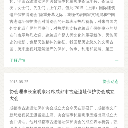
长、中国古迹遗址保护协会理事长童明康各位来宾、各位朋
友，女士们、先生们，上午好。值此“2015（上海）国际建筑
遗产保护博览会”隆重开幕之际，我谨代表国家文物局和中国
古迹遗址保护协会对博览会的开幕表示热烈祝贺，对来自国内
外文化遗产界的同事们，对热爱和支持建筑遗产保护事业的朋
友们表示热烈欢迎。建筑遗产是人类文化的重要载体、民族历
史的缩影，也是民族精神的象征。我国是历史悠久的文明古
国，历来重视对建筑遗产的保护、传承、利用和发展。第三次
全国文物普查结果显示，我国有不可移动文物76万余处，其中
了解详情
建筑遗产40万余处。一大批建筑遗产被公布为相应级别的文物
保护单位。在4296处全国重点文物保护单位中，就有建筑遗产
近2600处。更有故宫、长城、平遥古城、皖南古村落等建筑遗
协会动态
2015-08-25
产，以其突出普遍价值，被列入世界遗产名录。进入21世纪以
来，随着文化遗产保护实践的空前活跃，我国的文化遗产保护
协会理事长童明康出席成都市古迹遗址保护协会成立
理论在价值认识、保护原则、新型遗产保护、合理利用等多个
大会
方面都有了新的发展，这些在今年完成修订的《中国文物古迹
成都市古迹遗址保护协会成立大会今天在蓉召开，成都市文广
保护准则》中都有了充分的体现，反映了当今中国文化遗产保
新局巡视员王进当选主席。协会理事长童明康应邀出席成立大
护的最新认识水平。现在各级政府、全社会的文化遗产保护意
会并讲话。他对成都市古迹遗址保护协会的成立表示祝贺，强
识都有了显著提高。存在的突出问题已经不是梁思成那个时代